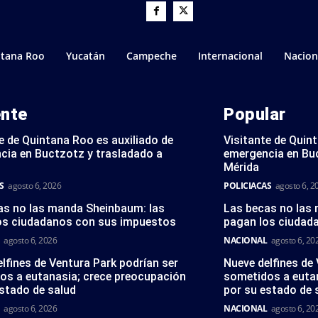
tana Roo
Yucatán
Campeche
Internacional
Nacion
ente
Popular
e de Quintana Roo es auxiliado de
Visitante de Quin
cia en Buctzotz y trasladado a
emergencia en Bu
Mérida
S
agosto 6, 2026
POLICIACAS
agosto 6, 2
as no las manda Sheinbaum: las
Las becas no las
os ciudadanos con sus impuestos
pagan los ciudad
agosto 6, 2026
NACIONAL
agosto 6, 20
lfines de Ventura Park podrían ser
Nueve delfines de
os a eutanasia; crece preocupación
sometidos a euta
stado de salud
por su estado de 
agosto 6, 2026
NACIONAL
agosto 6, 20