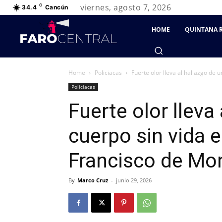
viernes, agosto 7, 2026
C
34.4
Cancún
HOME
QUINTANA 
Home
Policiacas
Fuerte olor lleva al hallazgo de u
Policiacas
Fuerte olor lleva
cuerpo sin vida e
Francisco de Mo
By
Marco Cruz
-
junio 29, 2026