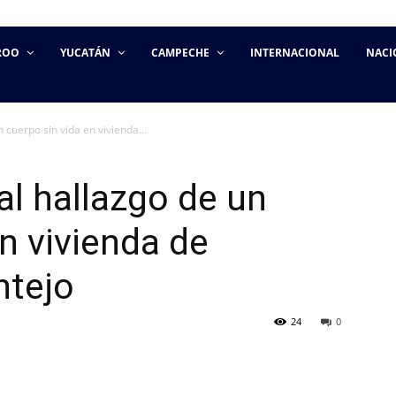
ROO
YUCATÁN
CAMPECHE
INTERNACIONAL
NACI
n cuerpo sin vida en vivienda...
 al hallazgo de un
n vivienda de
ntejo
24
0