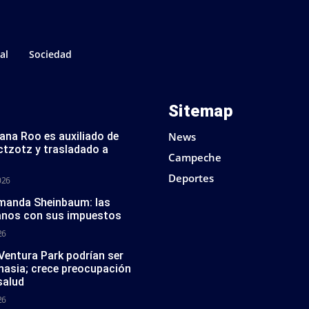
al
Sociedad
Sitemap
tana Roo es auxiliado de
News
ctzotz y trasladado a
Campeche
Deportes
026
 manda Sheinbaum: las
anos con sus impuestos
26
 Ventura Park podrían ser
nasia; crece preocupación
salud
26