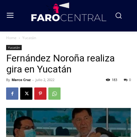
Home
Yucatán
Yucatán
Fernández Noroña realiza
gira en Yucatán
By
Marco Cruz
-
julio 2, 2022
183
0