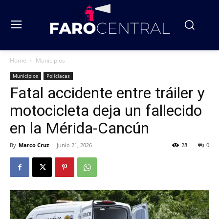
Home
Municipios
Municipios
Policiacas
Fatal accidente entre tráiler y
motocicleta deja un fallecido
en la Mérida-Cancún
By
Marco Cruz
-
junio 21, 2026
28
0