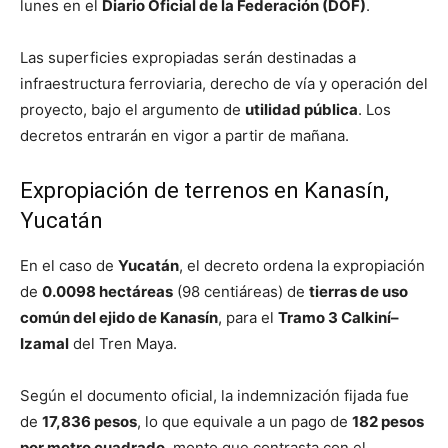
lunes en el
Diario Oficial de la Federación (DOF)
.
Las superficies expropiadas serán destinadas a
infraestructura ferroviaria, derecho de vía y operación del
proyecto, bajo el argumento de
utilidad pública
. Los
decretos entrarán en vigor a partir de mañana.
Expropiación de terrenos en Kanasín,
Yucatán
En el caso de
Yucatán
, el decreto ordena la expropiación
de
0.0098 hectáreas
(98 centiáreas) de
tierras de uso
común del ejido de Kanasín
, para el
Tramo 3 Calkiní–
Izamal
del Tren Maya.
Según el documento oficial, la indemnización fijada fue
de
17,836 pesos
, lo que equivale a un pago de
182 pesos
por metro cuadrado
, monto que contrasta con el