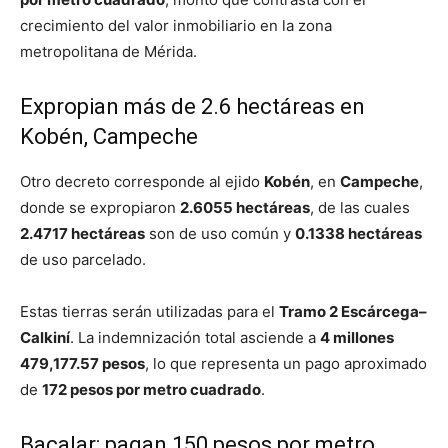
crecimiento del valor inmobiliario en la zona
metropolitana de Mérida.
Expropian más de 2.6 hectáreas en
Kobén, Campeche
Otro decreto corresponde al ejido
Kobén
, en
Campeche
,
donde se expropiaron
2.6055 hectáreas
, de las cuales
2.4717 hectáreas
son de uso común y
0.1338 hectáreas
de uso parcelado.
Estas tierras serán utilizadas para el
Tramo 2 Escárcega–
Calkiní
. La indemnización total asciende a
4 millones
479,177.57 pesos
, lo que representa un pago aproximado
de
172 pesos por metro cuadrado
.
Bacalar: pagan 150 pesos por metro