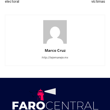
electoral
víctimas
Marco Cruz
http://tejemaneje.mx