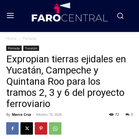
Home
Portada
Portada
Yucatán
Expropian tierras ejidales en
Yucatán, Campeche y
Quintana Roo para los
tramos 2, 3 y 6 del proyecto
ferroviario
By
Marco Cruz
-
febrero 10, 2026
72
0