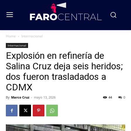
Home
Internacional
Internacional
Explosión en refinería de
Salina Cruz deja seis heridos;
dos fueron trasladados a
CDMX
By
Marco Cruz
-
mayo 13, 2026
44
0