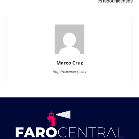
estadounidenses
Marco Cruz
http://tejemaneje.mx