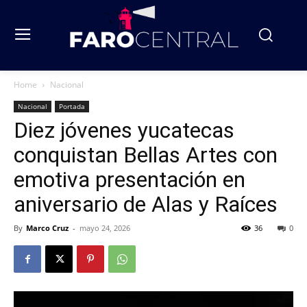
Home
Nacional
Nacional
Portada
Diez jóvenes yucatecas
conquistan Bellas Artes con
emotiva presentación en
aniversario de Alas y Raíces
By
Marco Cruz
-
mayo 24, 2026
36
0