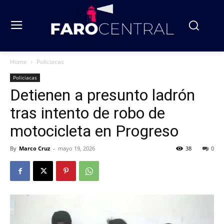
Home
Policiacas
Policiacas
Detienen a presunto ladrón
tras intento de robo de
motocicleta en Progreso
By
Marco Cruz
-
mayo 19, 2026
38
0