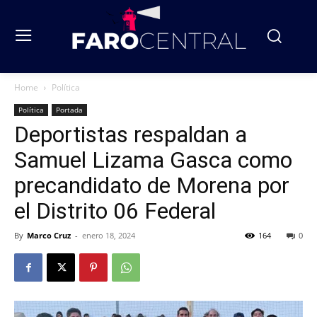
Home
Política
Política
Portada
Deportistas respaldan a
Samuel Lizama Gasca como
precandidato de Morena por
el Distrito 06 Federal
By
Marco Cruz
-
enero 18, 2024
164
0