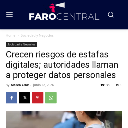
Home
Sociedad y Negocios
Sociedad y Negocios
Crecen riesgos de estafas
digitales; autoridades llaman
a proteger datos personales
By
Marco Cruz
-
junio 18, 2026
33
0