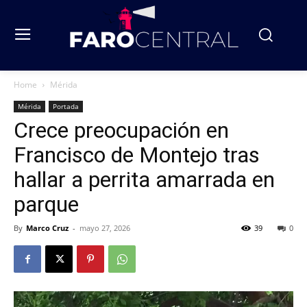
Home
Mérida
Mérida
Portada
Crece preocupación en
Francisco de Montejo tras
hallar a perrita amarrada en
parque
By
Marco Cruz
-
mayo 27, 2026
39
0