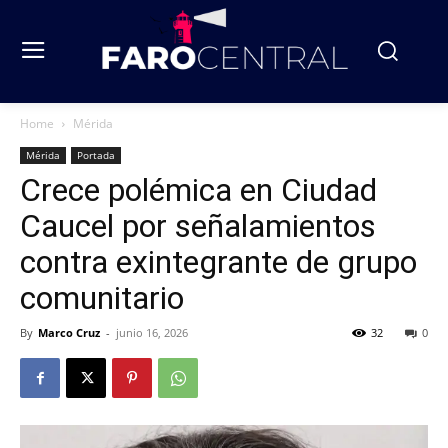
Home
Mérida
Mérida
Portada
Crece polémica en Ciudad
Caucel por señalamientos
contra exintegrante de grupo
comunitario
By
Marco Cruz
-
junio 16, 2026
32
0