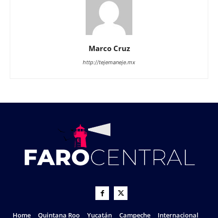
Marco Cruz
http://tejemaneje.mx
Home
Quintana Roo
Yucatán
Campeche
Internacional