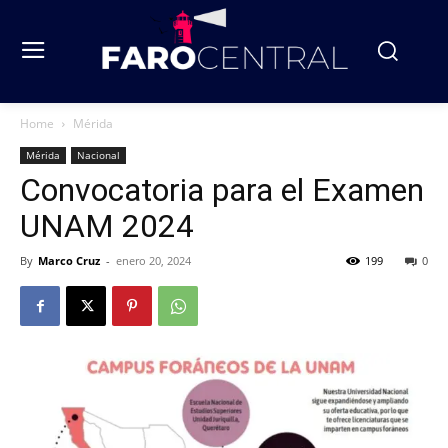
Home
Mérida
Mérida
Nacional
Convocatoria para el Examen
UNAM 2024
By
Marco Cruz
-
enero 20, 2024
199
0