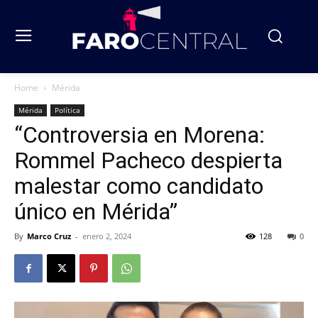
Home
Mérida
Mérida
Política
“Controversia en Morena:
Rommel Pacheco despierta
malestar como candidato
único en Mérida”
By
Marco Cruz
-
enero 2, 2024
128
0