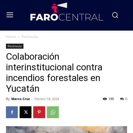
Home
Península
Península
Colaboración
interinstitucional contra
incendios forestales en
Yucatán
By
Marco Cruz
-
febrero 18, 2024
199
0