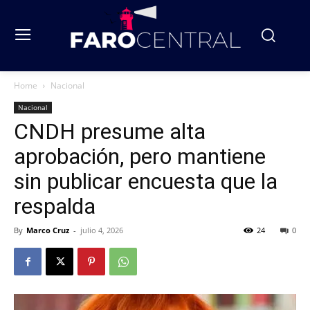
Home
Nacional
Nacional
CNDH presume alta
aprobación, pero mantiene
sin publicar encuesta que la
respalda
By
Marco Cruz
-
julio 4, 2026
24
0