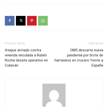
Previous article
Next article
Ataque armado contra
OMS descarta nueva
vivienda vinculada a Rubén
pandemia por brote de
Rocha desata operativo en
hantavirus en crucero frente a
Culiacán
España