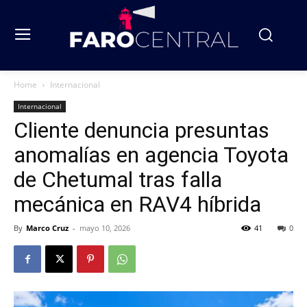
Home
Internacional
Internacional
Cliente denuncia presuntas
anomalías en agencia Toyota
de Chetumal tras falla
mecánica en RAV4 híbrida
By
Marco Cruz
-
mayo 10, 2026
41
0