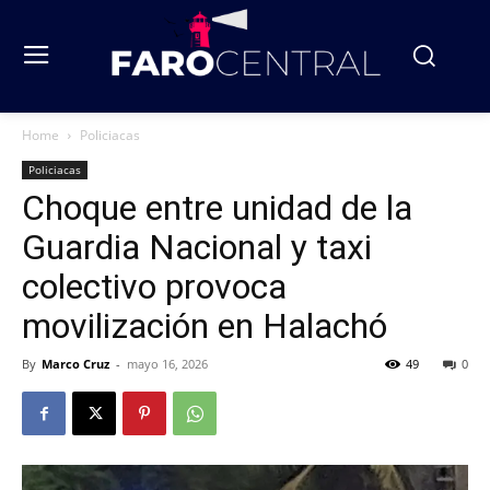
Home
Policiacas
Policiacas
Choque entre unidad de la
Guardia Nacional y taxi
colectivo provoca
movilización en Halachó
By
Marco Cruz
-
mayo 16, 2026
49
0