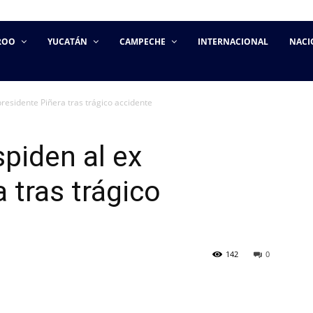
ROO
YUCATÁN
CAMPECHE
INTERNACIONAL
NACI
presidente Piñera tras trágico accidente
spiden al ex
 tras trágico
142
0