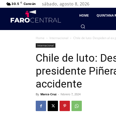
sábado, agosto 8, 2026
C
30.5
Cancún
HOME
QUINTANA 
Home
Internacional
Chile de luto: Despiden al ex 
Internacional
Chile de luto: De
presidente Piñera
accidente
By
Marco Cruz
-
febrero 7, 2024