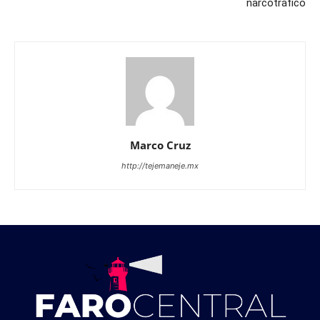
narcotráfico
Marco Cruz
http://tejemaneje.mx