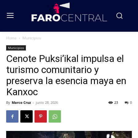
Home
Municipios
Municipios
Cenote Puksi’ikal impulsa el
turismo comunitario y
preserva la esencia maya en
Kanxoc
By
Marco Cruz
-
junio 28, 2026
23
0