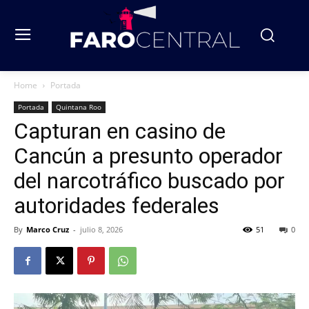
Home
Portada
Portada
Quintana Roo
Capturan en casino de
Cancún a presunto operador
del narcotráfico buscado por
autoridades federales
By
Marco Cruz
-
julio 8, 2026
51
0