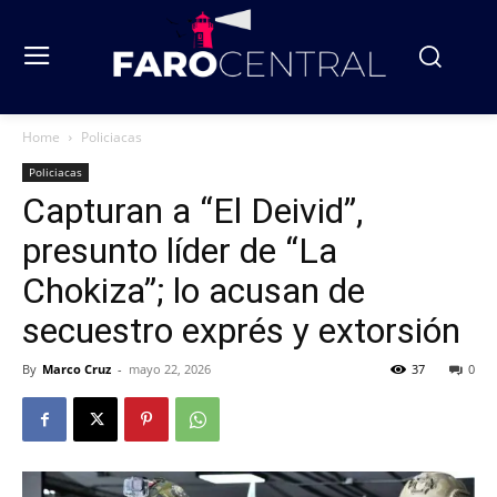
Home
Policiacas
Policiacas
Capturan a “El Deivid”,
presunto líder de “La
Chokiza”; lo acusan de
secuestro exprés y extorsión
By
Marco Cruz
-
mayo 22, 2026
37
0