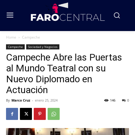
Home
Campeche
Campeche
Sociedad y Negocios
Campeche Abre las Puertas
al Mundo Teatral con su
Nuevo Diplomado en
Actuación
By
Marco Cruz
-
enero 25, 2024
146
0