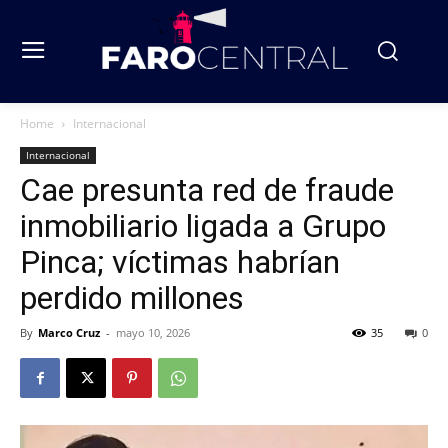
Home
Internacional
Internacional
Cae presunta red de fraude
inmobiliario ligada a Grupo
Pinca; víctimas habrían
perdido millones
By
Marco Cruz
-
mayo 10, 2026
35
0