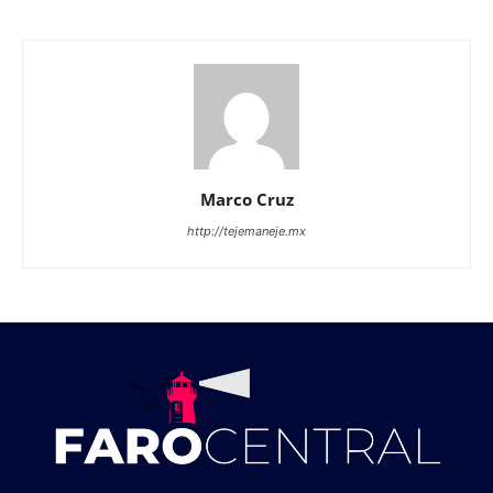
Marco Cruz
http://tejemaneje.mx