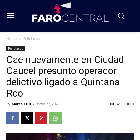
Home
Policiacas
Policiacas
Cae nuevamente en Ciudad
Caucel presunto operador
delictivo ligado a Quintana
Roo
By
Marco Cruz
-
mayo 22, 2026
32
0