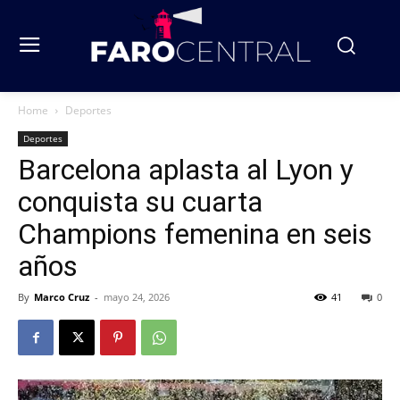
Home
Deportes
Deportes
Barcelona aplasta al Lyon y
conquista su cuarta
Champions femenina en seis
años
By
Marco Cruz
-
mayo 24, 2026
41
0