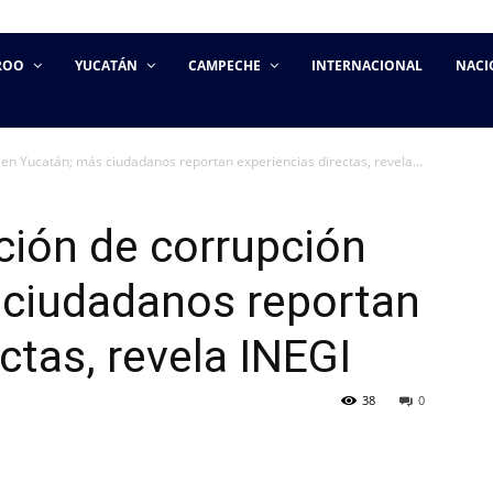
ROO
YUCATÁN
CAMPECHE
INTERNACIONAL
NACI
n Yucatán; más ciudadanos reportan experiencias directas, revela...
ión de corrupción
 ciudadanos reportan
ctas, revela INEGI
38
0