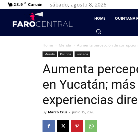
sábado, agosto 8, 2026
C
28.9
Cancún
HOME
QUINTANA 
Home
Mérida
Aumenta percepción de corrupción e
Mérida
Política
Portada
Aumenta percepc
en Yucatán; más
experiencias dire
By
Marco Cruz
-
junio 15, 2026