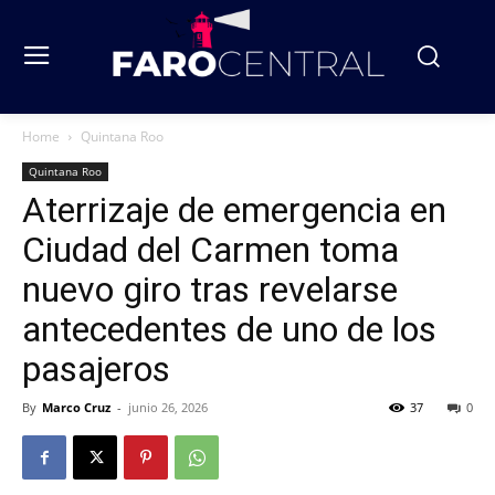
Home
Quintana Roo
Quintana Roo
Aterrizaje de emergencia en
Ciudad del Carmen toma
nuevo giro tras revelarse
antecedentes de uno de los
pasajeros
By
Marco Cruz
-
junio 26, 2026
37
0