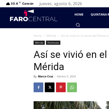
jueves, agosto 6, 2026
C
30.6
Cancún
HOME
QUINTANA 
Home
Mérida
Así se vivió en el viento del Norte 
Mérida
Península
Así se vivió en e
Mérida
By
Marco Cruz
-
febrero 5, 2024