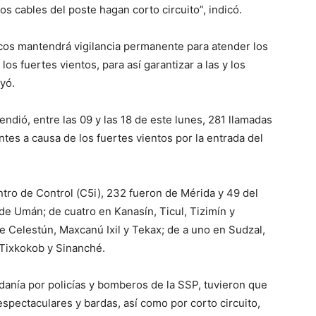
s cables del poste hagan corto circuito”, indicó.
icos mantendrá vigilancia permanente para atender los
os fuertes vientos, para así garantizar a las y los
yó.
ndió, entre las 09 y las 18 de este lunes, 281 llamadas
tes a causa de los fuertes vientos por la entrada del
ntro de Control (C5i), 232 fueron de Mérida y 49 del
 de Umán; de cuatro en Kanasín, Ticul, Tizimín y
e Celestún, Maxcanú Ixil y Tekax; de a uno en Sudzal,
 Tixkokob y Sinanché.
adanía por policías y bomberos de la SSP, tuvieron que
espectaculares y bardas, así como por corto circuito,