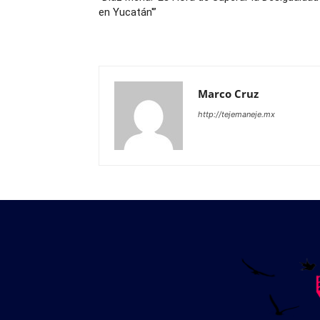
en Yucatán'”
Marco Cruz
http://tejemaneje.mx