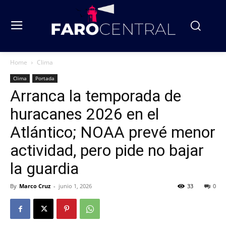
Home
Clima
Clima
Portada
Arranca la temporada de
huracanes 2026 en el
Atlántico; NOAA prevé menor
actividad, pero pide no bajar
la guardia
By
Marco Cruz
-
junio 1, 2026
33
0