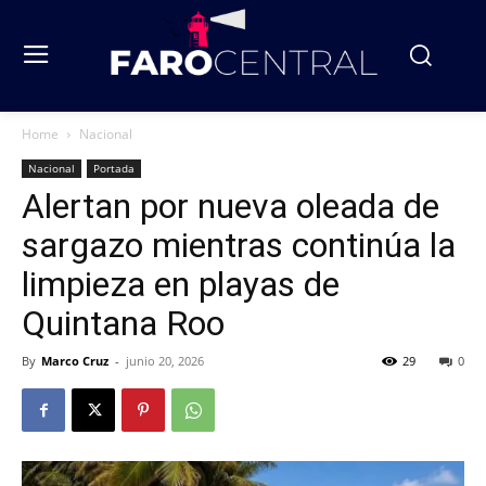
Home
Nacional
Nacional
Portada
Alertan por nueva oleada de
sargazo mientras continúa la
limpieza en playas de
Quintana Roo
By
Marco Cruz
-
junio 20, 2026
29
0