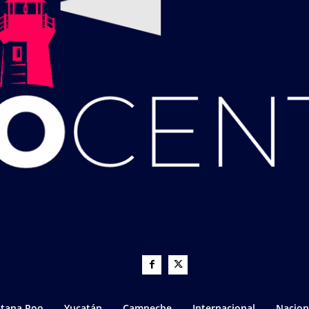
tana Roo
Yucatán
Campeche
Internacional
Nacion