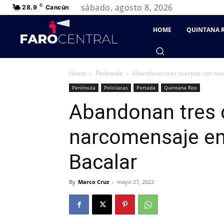
sábado, agosto 8, 2026
C
28.9
Cancún
HOME
QUINTANA 
Home
Península
Abandonan tres cuerpos con narc
Península
Policiacas
Portada
Quintana Roo
Abandonan tres 
narcomensaje en 
Bacalar
By
Marco Cruz
-
mayo 27, 2022