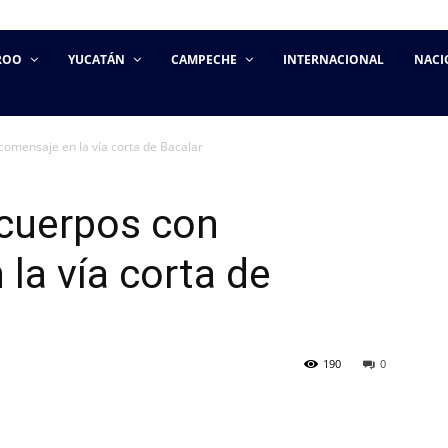
ROO
YUCATÁN
CAMPECHE
INTERNACIONAL
NACI
omensaje en la vía corta de Bacalar
cuerpos con
la vía corta de
190
0